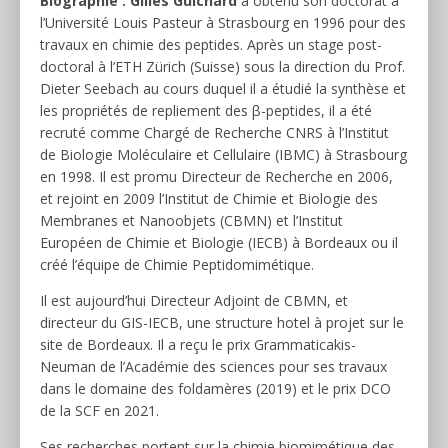
Biographie :
Gilles Guichard
a obtenu son doctorat à
l’Université Louis Pasteur à Strasbourg en 1996 pour des
travaux en chimie des peptides. Après un stage post-
doctoral à l’ETH Zürich (Suisse) sous la direction du Prof.
Dieter Seebach au cours duquel il a étudié la synthèse et
les propriétés de repliement des β-peptides, il a été
recruté comme Chargé de Recherche CNRS à l’Institut
de Biologie Moléculaire et Cellulaire (IBMC) à Strasbourg
en 1998. Il est promu Directeur de Recherche en 2006,
et rejoint en 2009 l’Institut de Chimie et Biologie des
Membranes et Nanoobjets (CBMN) et l’Institut
Européen de Chimie et Biologie (IECB) à Bordeaux ou il
créé l’équipe de Chimie Peptidomimétique.
Il est aujourd’hui Directeur Adjoint de CBMN, et
directeur du GIS-IECB, une structure hotel à projet sur le
site de Bordeaux. Il a reçu le prix Grammaticakis-
Neuman de l’Académie des sciences pour ses travaux
dans le domaine des foldamères (2019) et le prix DCO
de la SCF en 2021.
Ses recherches portent sur la chimie biomimétique des