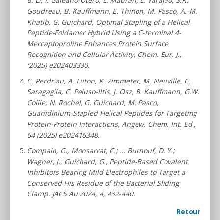
B. Li, I. Galeano-Otero, L. Mauran, L. Varajao, S.R.
Goudreau, B. Kauffmann, E. Thinon, M. Pasco, A.-M.
Khatib, G. Guichard, Optimal Stapling of a Helical
Peptide-Foldamer Hybrid Using a C-terminal 4-
Mercaptoproline Enhances Protein Surface
Recognition and Cellular Activity, Chem. Eur. J.,
(2025) e202403330.
C. Perdriau, A. Luton, K. Zimmeter, M. Neuville, C.
Saragaglia, C. Peluso-Iltis, J. Osz, B. Kauffmann, G.W.
Collie, N. Rochel, G. Guichard, M. Pasco,
Guanidinium-Stapled Helical Peptides for Targeting
Protein-Protein Interactions, Angew. Chem. Int. Ed.,
64 (2025) e202416348.
Compain, G.; Monsarrat, C.; … Burnouf, D. Y.;
Wagner, J.; Guichard, G., Peptide-Based Covalent
Inhibitors Bearing Mild Electrophiles to Target a
Conserved His Residue of the Bacterial Sliding
Clamp. JACS Au 2024, 4, 432-440.
Retour