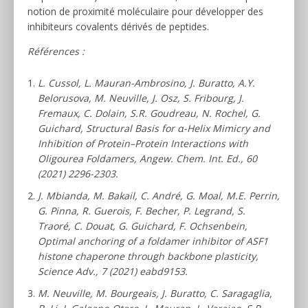
notion de proximité moléculaire pour développer des
inhibiteurs covalents dérivés de peptides.
Références :
L. Cussol, L. Mauran-Ambrosino, J. Buratto, A.Y.
Belorusova, M. Neuville, J. Osz, S. Fribourg, J.
Fremaux, C. Dolain, S.R. Goudreau, N. Rochel, G.
Guichard, Structural Basis for α-Helix Mimicry and
Inhibition of Protein–Protein Interactions with
Oligourea Foldamers, Angew. Chem. Int. Ed., 60
(2021) 2296-2303.
J. Mbianda, M. Bakail, C. André, G. Moal, M.E. Perrin,
G. Pinna, R. Guerois, F. Becher, P. Legrand, S.
Traoré, C. Douat, G. Guichard, F. Ochsenbein,
Optimal anchoring of a foldamer inhibitor of ASF1
histone chaperone through backbone plasticity,
Science Adv., 7 (2021) eabd9153.
M. Neuville, M. Bourgeais, J. Buratto, C. Saragaglia,