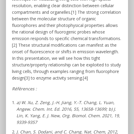
resolution, enabling clear distinction between cellular
compartments and organelles.[1] The strong correlation
between the molecular structure of organic
fluorophores and their photophysical properties allows
the rational design of fluorogenic probes whose
emission responds to specific chemical transformations.
[2] These structural modifications can manifest as the
onset of fluorescence or shifts in emission wavelength.
In this presentation, we will see how this tight
structure/property relationship can be exploited to study
living cells, through examples ranging from fluorophore
design[3] to enzyme activity sensing.[4]
Références :
a) W. Xu, Z. Zeng, J.-H. Jiang, Y.-T. Chang, L. Yuan,
Angew. Chem. Int. Ed. 2016, 55, 13658-13699; b) J.
Lin, K. Yang, E. J. New, Org. Biomol. Chem. 2021, 19,
9339-9357
J. Chan, S. Dodani, and C. Chang. Nat. Chem, 2012,